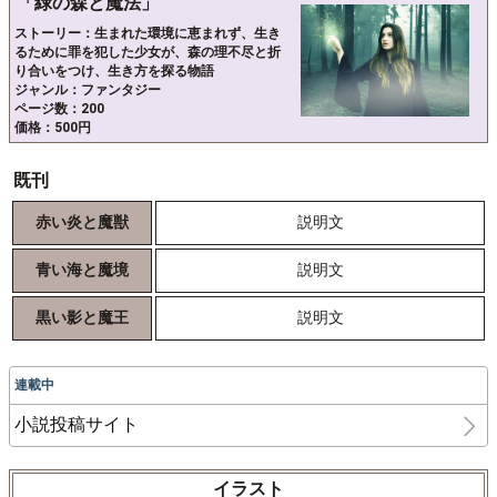
「緑の森と魔法」
ストーリー：生まれた環境に恵まれず、生き
るために罪を犯した少女が、森の理不尽と折
り合いをつけ、生き方を探る物語
ジャンル：ファンタジー
ページ数：200
価格：500円
既刊
赤い炎と魔獣
説明文
青い海と魔境
説明文
黒い影と魔王
説明文
連載中
小説投稿サイト
イラスト