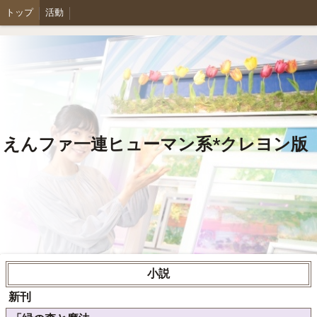
トップ
活動
えんファ一連ヒューマン系*クレヨン版
小説
新刊